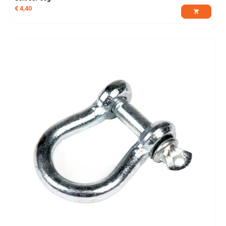
€
4,40