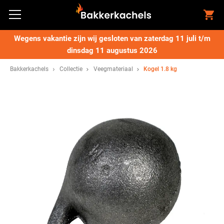
Wegens vakantie zijn wij gesloten van zaterdag 11 juli t/m
dinsdag 11 augustus 2026
Bakkerkachels
Collectie
Veegmateriaal
Kogel 1.8 kg