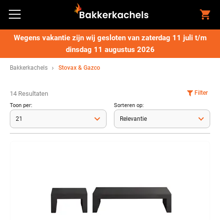
Wegens vakantie zijn wij gesloten van zaterdag 11 juli t/m
dinsdag 11 augustus 2026
Bakkerkachels
Stovax & Gazco
Filter
14 Resultaten
Toon per:
Sorteren op: