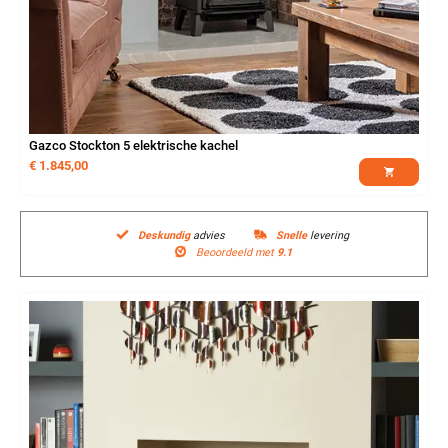
Gazco Stockton 5 elektrische kachel
€
1.845,00
Deskundig
advies
Snelle
levering
Beoordeeld met
9.1