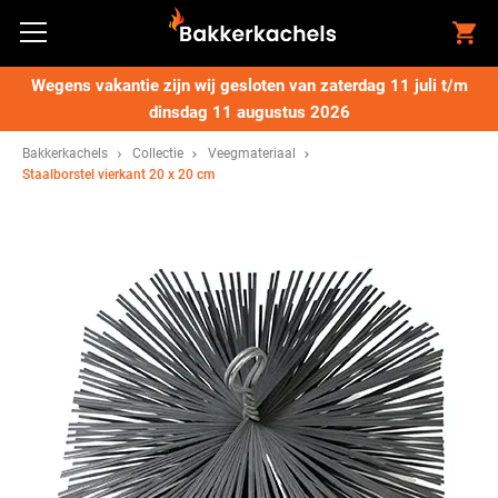
Wegens vakantie zijn wij gesloten van zaterdag 11 juli t/m
dinsdag 11 augustus 2026
Bakkerkachels
Collectie
Veegmateriaal
Staalborstel vierkant 20 x 20 cm