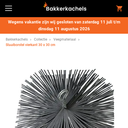
Wegens vakantie zijn wij gesloten van zaterdag 11 juli t/m
dinsdag 11 augustus 2026
Bakkerkachels
Collectie
Veegmateriaal
Staalborstel vierkant 30 x 30 cm