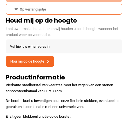
Op verlanglijstje
Houd mij op de hoogte
Laat uw e-mailadres achter en wij houden u op de hoogte wanneer het
product weer op voorraad is.
Vul hier uw e-mailadres in
Hou mij op de hoogte
Productinformatie
Vierkante staalborstel van veerstaal voor het vegen van een stenen
schoorsteenkanaal van 30 x 30 cm.
De borstel kunt u bevestigen op al onze flexibele stokken, eventueel te
gebruiken in combinatie met een universele veer.
Er zit géén blokkeerfunctie op de borstel.