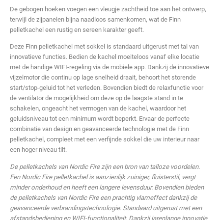
De gebogen hoeken voegen een vleugje zachtheid toe aan het ontwerp,
terwijl de zijpanelen bijna naadloos samenkomen, wat de Finn
pelletkachel een rustig en sereen karakter geeft.
Deze Finn pelletkachel met sokkel is standaard uitgerust met tal van
innovatieve functies. Bedien de kachel moeiteloos vanaf elke locatie
met de handige WIFI-regeling via de mobiele app. Dankzij de innovatieve
vijzelmotor die continu op lage snelheid draait, behoort het storende
start/stop-geluid tot het verleden. Bovendien biedt de relaxfunctie voor
de ventilator de mogelijkheid om deze op de laagste stand in te
schakelen, ongeacht het vermogen van de kachel, waardoor het
geluidsniveau tot een minimum wordt beperkt. Ervaar de perfecte
combinatie van design en geavanceerde technologie met de Finn
pelletkachel, compleet met een verfijnde sokkel die uw interieur naar
een hoger niveau tilt.
De pelletkachels van Nordic Fire zijn een bron van talloze voordelen.
Een Nordic Fire pelletkachel is aanzienlijk zuiniger, fluisterstil, vergt
minder onderhoud en heeft een langere levensduur. Bovendien bieden
de pelletkachels van Nordic Fire een prachtig vlameffect dankzij de
geavanceerde verbrandingstechnologie. Standaard uitgerust met een
afstandsbediening en WIFI-functionaliteit. Dankzij jarenlange innovatie