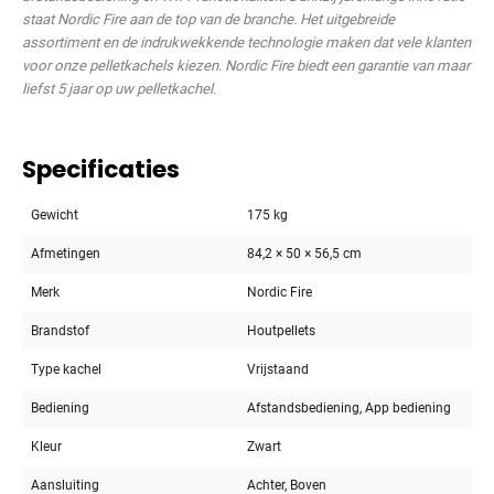
staat Nordic Fire aan de top van de branche. Het uitgebreide
assortiment en de indrukwekkende technologie maken dat vele klanten
voor onze pelletkachels kiezen. Nordic Fire biedt een garantie van maar
liefst 5 jaar op uw pelletkachel.
Specificaties
Gewicht
175 kg
Afmetingen
84,2 × 50 × 56,5 cm
Merk
Nordic Fire
Brandstof
Houtpellets
Type kachel
Vrijstaand
Bediening
Afstandsbediening, App bediening
Kleur
Zwart
Aansluiting
Achter, Boven