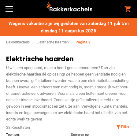
Wegens vakantie zijn wij gesloten van zaterdag 11 juli t/m
dinsdag 11 augustus 2026
Bakkerkachels
Elektrische haarden
Pagina 2
Elektrische haarden
U wilt een openhaard, maar u heeft geen schoorsteen? Dan zijn
elektrische haarden
dé oplossing! Ze hebben geen ventilatie nodig en
kunnen overal geïnstalleerd worden waar u een elektriciteitsaansluiting
heeft. Hoewel een schoorsteen niet nodig is, moet u mogelijk wat boor-
of constructiewerk uitvoeren. Vooral als u een holte moet creëren voor
een elektrische inzethaard. Zodra ze zijn geïnstalleerd, steekt u ze
gewoon in een stopcontact en zet u ze aan. Vervolgens kunt u mantels,
inserts en logs toevoegen om uw elektrische haard het uiterlijk van het
echte werk te geven!
Filter
38 Resultaten
Toon per:
Sorteren op: