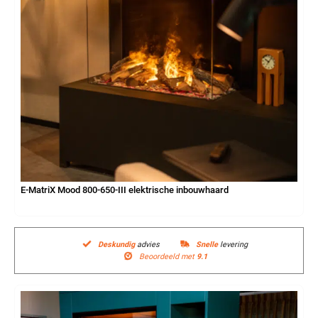
E-MatriX Mood 800-650-III elektrische inbouwhaard
Deskundig
advies
Snelle
levering
Beoordeeld met
9.1